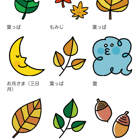
葉っぱ
もみじ
葉っぱ
お月さま（三日
葉っぱ
雲
月）