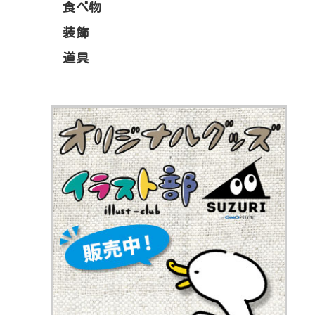
食べ物
装飾
道具