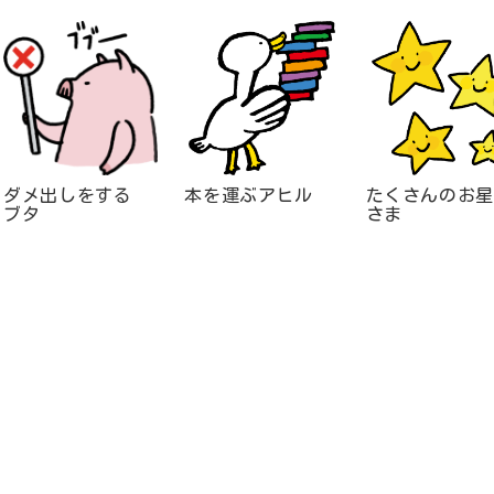
ダメ出しをする
本を運ぶアヒル
たくさんのお星
ブタ
さま