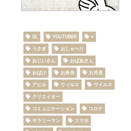
OL
YOUTUBER
×
うさぎ
おしゃべり
おじいさん
おばあさん
おばけ
お弁当
お月見
アヒル
ウィルス
ウイルス
クリエイター
コミュニケーション
コロナ
サラリーマン
スマホ