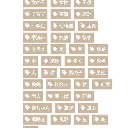
女の子
女性
子供
子育て
宇宙
家計
小学生
幼稚園
店員
手洗い
挨拶
接客
文房具
星
春
服屋
本
果物
歩く
泥棒
犬
猫
男の子
男性
眼鏡
社会人
秋
紅葉
老人
葉っぱ
記者
赤ちゃん
遊び
運ぶ
運動会
風邪
魚
鳥