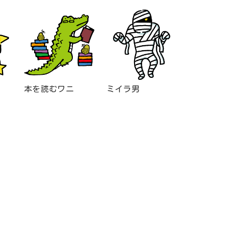
本を読むワニ
ミイラ男