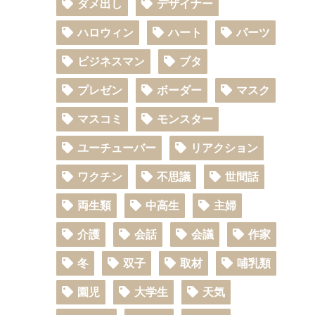
ダメ出し
デザイナー
ハロウィン
ハート
パーツ
ビジネスマン
ブタ
プレゼン
ボーダー
マスク
マスコミ
モンスター
ユーチューバー
リアクション
ワクチン
不思議
世間話
両生類
中高生
主婦
介護
会話
会議
作家
冬
双子
取材
哺乳類
園児
大学生
天気