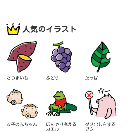
人気のイラスト
さつまいも
ぶどう
葉っぱ
双子の赤ちゃん
ぼんやり考える
ダメ出しをする
カエル
ブタ