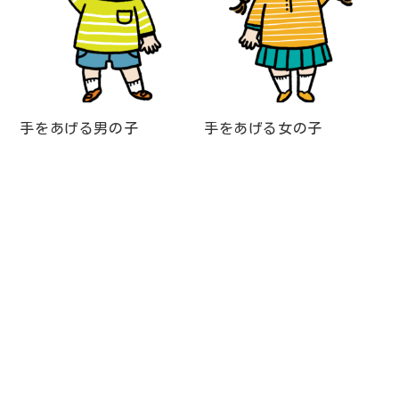
手をあげる男の子
手をあげる女の子