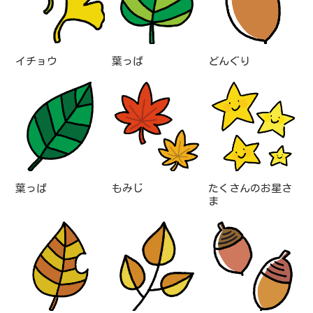
イチョウ
葉っぱ
どんぐり
葉っぱ
もみじ
たくさんのお星さ
ま