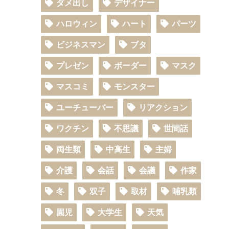
ダメ出し
デザイナー
ハロウィン
ハート
パーツ
ビジネスマン
ブタ
プレゼン
ボーダー
マスク
マスコミ
モンスター
ユーチューバー
リアクション
ワクチン
不思議
世間話
両生類
中高生
主婦
介護
会話
会議
作家
冬
双子
取材
哺乳類
園児
大学生
天気