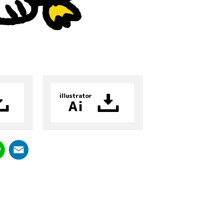
ook
itter
Line
Email