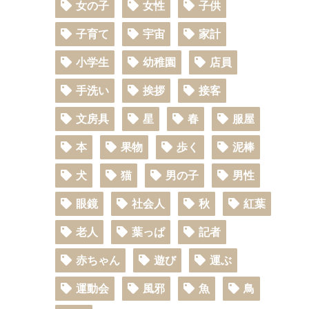
女の子
女性
子供
子育て
宇宙
家計
小学生
幼稚園
店員
手洗い
挨拶
接客
文房具
星
春
服屋
本
果物
歩く
泥棒
犬
猫
男の子
男性
眼鏡
社会人
秋
紅葉
老人
葉っぱ
記者
赤ちゃん
遊び
運ぶ
運動会
風邪
魚
鳥