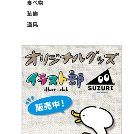
食べ物
装飾
道具