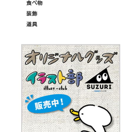
食べ物
装飾
道具