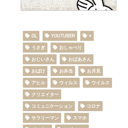
OL
YOUTUBER
×
うさぎ
おしゃべり
おじいさん
おばあさん
おばけ
お弁当
お月見
アヒル
ウィルス
ウイルス
クリエイター
コミュニケーション
コロナ
サラリーマン
スマホ