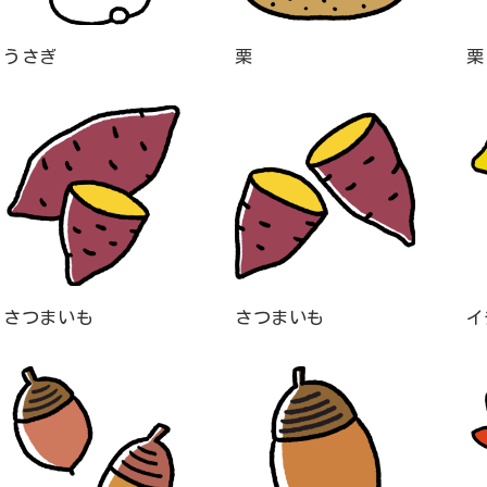
うさぎ
栗
栗
さつまいも
さつまいも
イ