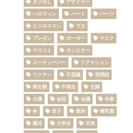
ダメ出し
デザイナー
ハロウィン
ハート
パーツ
ビジネスマン
ブタ
プレゼン
ボーダー
マスク
マスコミ
モンスター
ユーチューバー
リアクション
ワクチン
不思議
世間話
両生類
中高生
主婦
介護
会話
会議
作家
冬
双子
取材
哺乳類
園児
大学生
天気