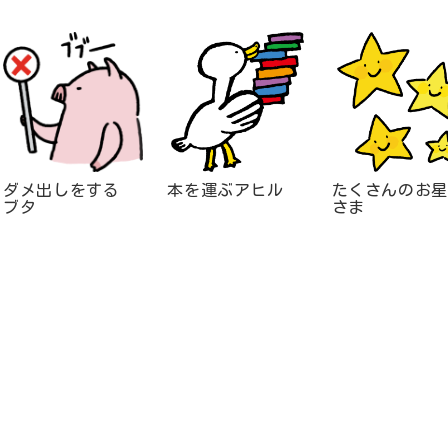
ダメ出しをする
本を運ぶアヒル
たくさんのお星
ブタ
さま