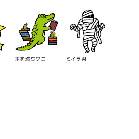
本を読むワニ
ミイラ男