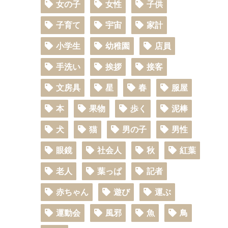
女の子
女性
子供
子育て
宇宙
家計
小学生
幼稚園
店員
手洗い
挨拶
接客
文房具
星
春
服屋
本
果物
歩く
泥棒
犬
猫
男の子
男性
眼鏡
社会人
秋
紅葉
老人
葉っぱ
記者
赤ちゃん
遊び
運ぶ
運動会
風邪
魚
鳥