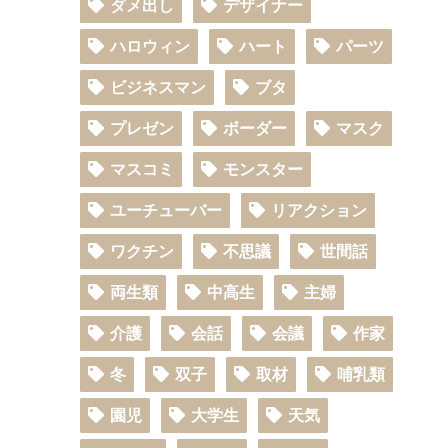
ダメ出し
デザイナー
ハロウィン
ハート
パーツ
ビジネスマン
ブタ
プレゼン
ボーダー
マスク
マスコミ
モンスター
ユーチューバー
リアクション
ワクチン
不思議
世間話
両生類
中高生
主婦
介護
会話
会議
作家
冬
双子
取材
哺乳類
園児
大学生
天気