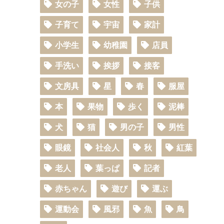
女の子
女性
子供
子育て
宇宙
家計
小学生
幼稚園
店員
手洗い
挨拶
接客
文房具
星
春
服屋
本
果物
歩く
泥棒
犬
猫
男の子
男性
眼鏡
社会人
秋
紅葉
老人
葉っぱ
記者
赤ちゃん
遊び
運ぶ
運動会
風邪
魚
鳥