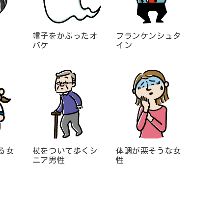
帽子をかぶったオ
フランケンシュタ
バケ
イン
る女
杖をついて歩くシ
体調が悪そうな女
ニア男性
性