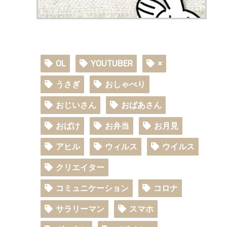
OL
YOUTUBER
×
うさぎ
おしゃべり
おじいさん
おばあさん
おばけ
お弁当
お月見
アヒル
ウィルス
ウイルス
クリエイター
コミュニケーション
コロナ
サラリーマン
スマホ