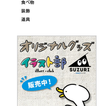
食べ物
装飾
道具