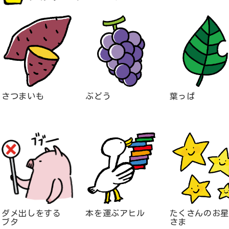
さつまいも
ぶどう
葉っぱ
ダメ出しをする
本を運ぶアヒル
たくさんのお星
ブタ
さま