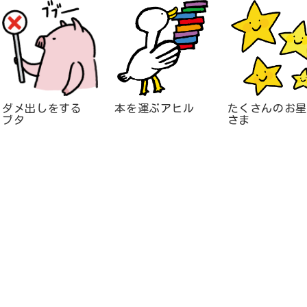
ダメ出しをする
本を運ぶアヒル
たくさんのお星
ブタ
さま