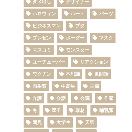
ダメ出し
デザイナー
ハロウィン
ハート
パーツ
ビジネスマン
ブタ
プレゼン
ボーダー
マスク
マスコミ
モンスター
ユーチューバー
リアクション
ワクチン
不思議
世間話
両生類
中高生
主婦
介護
会話
会議
作家
冬
双子
取材
哺乳類
園児
大学生
天気