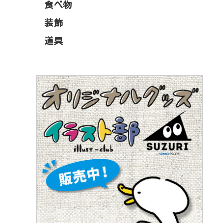
食べ物
装飾
道具