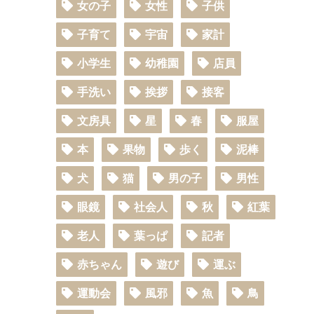
女の子
女性
子供
子育て
宇宙
家計
小学生
幼稚園
店員
手洗い
挨拶
接客
文房具
星
春
服屋
本
果物
歩く
泥棒
犬
猫
男の子
男性
眼鏡
社会人
秋
紅葉
老人
葉っぱ
記者
赤ちゃん
遊び
運ぶ
運動会
風邪
魚
鳥