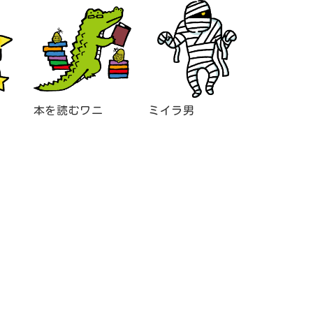
本を読むワニ
ミイラ男